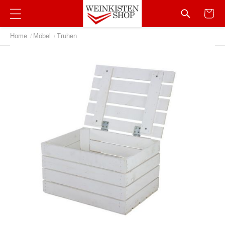
Home
Möbel
Truhen
/
/