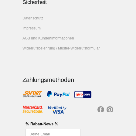
Sicherheit
Datenschutz
Impressum
AGB und Kundeninformationen
Widerrufsbelehrung / Muster-Widerrufsformular
Zahlungsmethoden
Fa
Pi
ce
nt
% Rabatt-News %
bo
er
ok
es