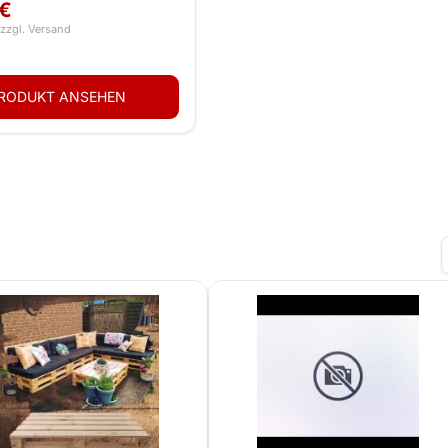
r TV Schrank
 €