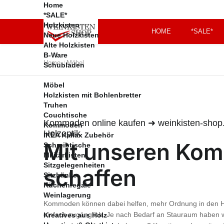
Home
*SALE*
Holzkisten
HOME
*SALE*
Neue Holzkisten
Alte Holzkisten
B-Ware
Gaming Zimmer
Meine Bestellungen
Home
Möbel
/
Schubladen
Versandkosten
Zahlungsbedingung
Möbel
en
Holzkisten mit Bohlenbretter
Kontakt
Truhen
Couchtische
FAQs
Kommoden online kaufen ➜ weinkisten-shop
Kommoden
Impressum
Holzoptik
IKEA Kallax Zubehör
AGB
Mit unseren Ko
Schreibtische
Datenschutz
Militärkisten
Sitzgelegenheiten
Widerrufsrecht
schaffen
Sitzbänke
Vertrag widerrufen
Küchenregale
Weinlagerung
Kommoden können dabei helfen, mehr Ordnung in den Hau
einfach zugänglich. Je nach Bedarf an Stauraum haben w
Kreatives aus Holz