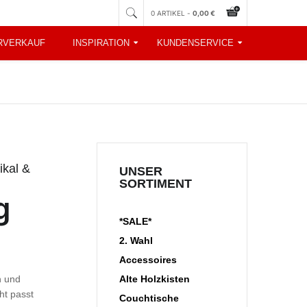
0 ARTIKEL -
0,00 €
RVERKAUF
INSPIRATION
KUNDENSERVICE
kal &
UNSER
SORTIMENT
g
*SALE*
2. Wahl
Accessoires
n und
Alte Holzkisten
ht passt
Couchtische