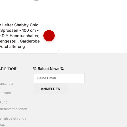
 Leiter Shabby Chic
 Sprossen - 100 cm -
 DIY Handtuchhalter,
ngestell, Garderobe
Fotohalterung
cherheit
% Rabatt-News %
enschutz
ressum
 und
deninformationen
errufsbelehrung /
ter-