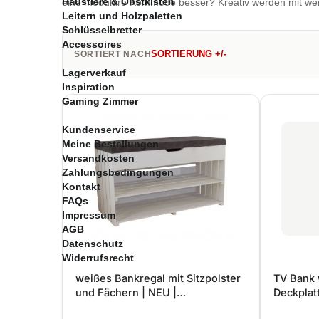
Haustiere & Obstkisten
eine modulare Kommode besser? Kreativ werden mit wei
Leitern und Holzpaletten
Schlüsselbretter
Accessoires
SORTIERUNG +/-
SORTIERT NACH
Lagerverkauf
Inspiration
Gaming Zimmer
Kundenservice
Meine Bestellungen
Versandkosten
Zahlungsbedingungen
Kontakt
FAQs
Impressum
AGB
Datenschutz
Widerrufsrecht
weißes Bankregal mit Sitzpolster
TV Bank 
und Fächern | NEU |
Deckplat
90x40x55cm | schöne
Holz, 4 