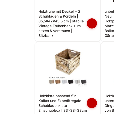
Holztruhe mit Deckel + 2
unbeh
Schubladen & Kordeln |
Neu |
85,5x42x43,5 cm | stabile
Holzp
Vintage Truhenbank zum
platz
sitzen & verstauen |
Balko
Sitzbank
Gärte
Holzkiste passend für
Holzk
Kallax und Expeditregale
unter
Schubladenkiste
Dinge
Einschubbox I 33x38x33cm
von B