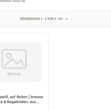
nkisten-shop.de
ERGEBNISSE 1 - 2 VON 2
weiß, auf Rollen | braune
te & Regalböden, aus
Fächer | 100x30x50 cm |