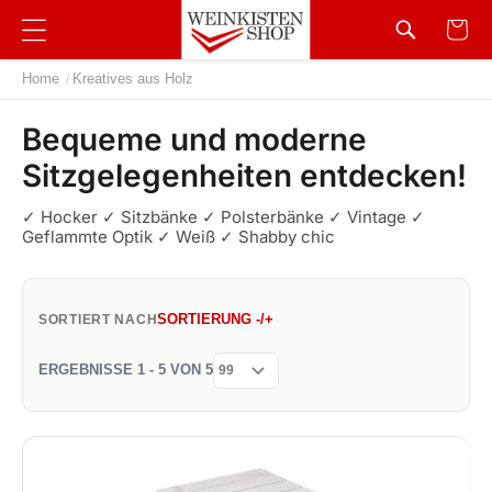
Home
Kreatives aus Holz
/
Bequeme und moderne
Sitzgelegenheiten entdecken!
✓ Hocker ✓ Sitzbänke ✓ Polsterbänke ✓ Vintage ✓
Geflammte Optik ✓ Weiß ✓ Shabby chic
SORTIERUNG -/+
SORTIERT NACH
ERGEBNISSE 1 - 5 VON 5