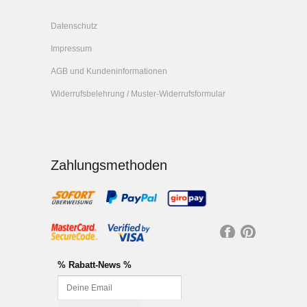
Datenschutz
Impressum
AGB und Kundeninformationen
Widerrufsbelehrung / Muster-Widerrufsformular
Zahlungsmethoden
Fa
Pi
ce
nt
% Rabatt-News %
bo
er
ok
es
t