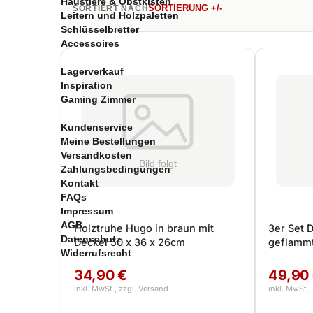
Haustiere & Obstkisten
SORTIERUNG +/-
SORTIERT NACH
Leitern und Holzpaletten
Schlüsselbretter
Accessoires
Lagerverkauf
Inspiration
Gaming Zimmer
Kundenservice
Meine Bestellungen
Versandkosten
Zahlungsbedingungen
Kontakt
FAQs
Impressum
AGB
Holztruhe Hugo in braun mit
3er Set 
Datenschutz
Deckel 50 x 36 x 26cm
geflamm
Widerrufsrecht
34,90 €
49,90