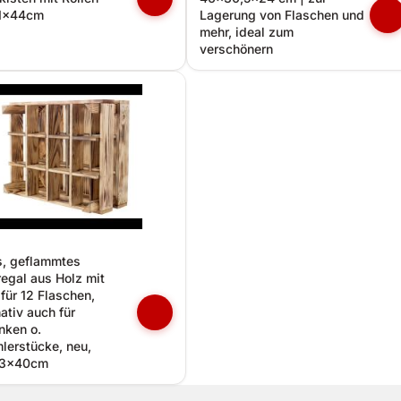
1x44cm
Lagerung von Flaschen und
mehr, ideal zum
verschönern
s, geflammtes
egal aus Holz mit
 für 12 Flaschen,
nativ auch für
nken o.
erstücke, neu,
3x40cm