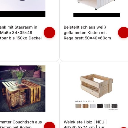
ank mit Stauraum in
Beistelltisch aus weiß
 Maße 34x35x48
geflammten Kisten mit
tbar bis 150kg Deckel
Regalbrett 50x40x60cm
mmter Couchtisch aus
Weinkiste Holz | NEU |
kisten mit Rollen
46x30,5x24 cm | zur