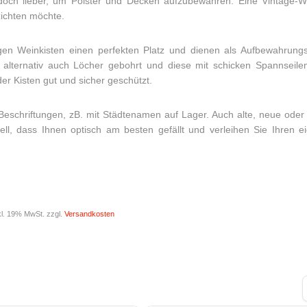
doch lieber, um Polster und Decken aufzubewahren: Eine Vintage-Wei
zichten möchte.
en Weinkisten einen perfekten Platz und dienen als Aufbewahrungs
lternativ auch Löcher gebohrt und diese mit schicken Spannseile
der Kisten gut und sicher geschützt.
eschriftungen, zB. mit Städtenamen auf Lager. Auch alte, neue oder
l, dass Ihnen optisch am besten gefällt und verleihen Sie Ihren e
kl. 19% MwSt. zzgl.
Versandkosten