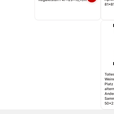
81x8
Tolle
Weinr
Platz
alter
Ande
Samml
50x2