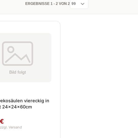
ERGEBNISSE 1 - 2 VON 2
Dekosäulen viereckig in
t 24x24x60cm
 €