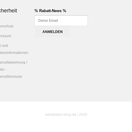
cherheit
% Rabatt-News %
enschutz
ressum
 und
deninformationen
errufsbelehrung /
ter-
errufsformular
weinkisten-shop.de I 2020