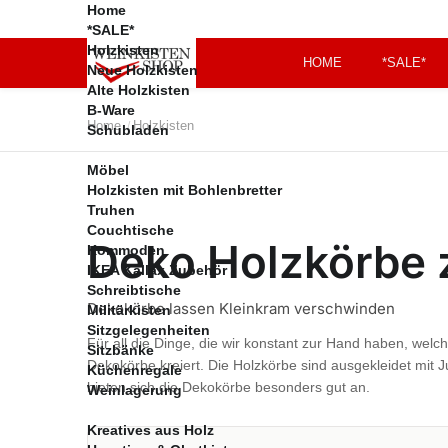
Home
*SALE*
Holzkisten
HOME
*SALE*
Neue Holzkisten
Alte Holzkisten
B-Ware
Gaming Zimmer
Meine Bestellungen
Home
Holzkisten
/
Schubladen
Versandkosten
Zahlungsbedingung
Möbel
en
Holzkisten mit Bohlenbretter
Kontakt
Truhen
Couchtische
FAQs
Deko Holzkörbe
Kommoden
Impressum
IKEA Kallax Zubehör
AGB
Schreibtische
Dekokörbe lassen Kleinkram verschwinden
Datenschutz
Militärkisten
Sitzgelegenheiten
Widerrufsrecht
Für all die Dinge, die wir konstant zur Hand haben, wel
Sitzbänke
Vertrag widerrufen
Dekokörbe kreiert. Die Holzkörbe sind ausgekleidet mit 
Küchenregale
bieten sich die Dekokörbe besonders gut an.
Weinlagerung
Kreatives aus Holz