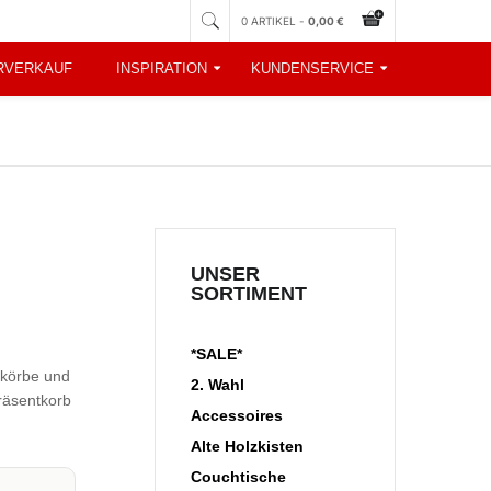
0 ARTIKEL -
0,00 €
RVERKAUF
INSPIRATION
KUNDENSERVICE
UNSER
SORTIMENT
*SALE*
skörbe und
2. Wahl
räsentkorb
Accessoires
Alte Holzkisten
Couchtische