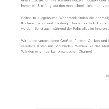
eine Holzkiste für Ihre Kakteen nutzen möchten oder 
immer ein Blickfang, auf den man schnell nicht mehr ver
Selbst im ausgebauten Wohnmobil finden die ehemalig
Küchenzubehör und Kleidung. Durch das Holz können a
werden. So ist auch während der Fahrt alles im Inneren 
Wir haben verschiedene Größen, Farben, Optiken und B
veredelte Kisten mit Schubladen. Wählen Sie das Model
Wänden einen rustikal-romantischen Charme!
in