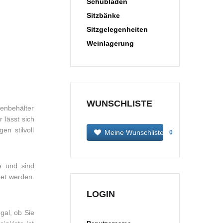
Schubladen
Sitzbänke
Sitzgelegenheiten
Weinlagerung
WUNSCHLISTE
cenbehälter
 lässt sich
n stilvoll
Meine Wunschliste
0
e und sind
tet werden.
LOGIN
gal, ob Sie