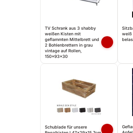
TV Schrank aus 3 shabby
Sitzb
weißen Kisten mit
weiß
geflammten Mittelbrett und
belas
2 Bohlenbrettern in grau
vintage auf Rollen,
150x93x30
Gefla
Schublade für unsere
Apfel
Regalkisten I 47x29x15,7cm