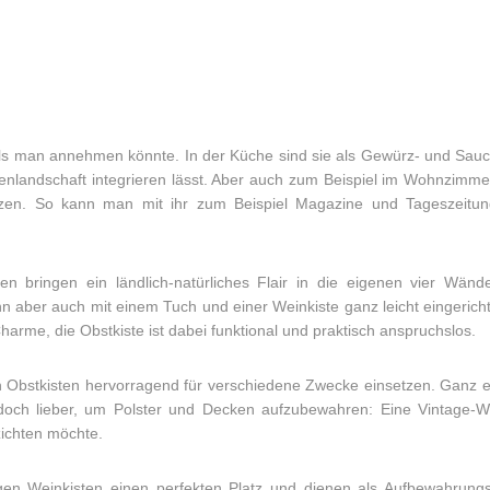
 als man annehmen könnte. In der Küche sind sie als Gewürz- und Sau
chenlandschaft integrieren lässt. Aber auch zum Beispiel im Wohnzimmer
utzen. So kann man mit ihr zum Beispiel Magazine und Tageszeitunge
n bringen ein ländlich-natürliches Flair in die eigenen vier Wänd
ann aber auch mit einem Tuch und einer Weinkiste ganz leicht eingerich
arme, die Obstkiste ist dabei funktional und praktisch anspruchslos.
h Obstkisten hervorragend für verschiedene Zwecke einsetzen. Ganz e
doch lieber, um Polster und Decken aufzubewahren: Eine Vintage-Wei
zichten möchte.
en Weinkisten einen perfekten Platz und dienen als Aufbewahrungs