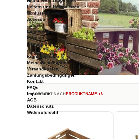
Haustiere & Obstkisten
Leitern und Holzpaletten
Schlüsselbretter
Accessoires
Lagerverkauf
Inspiration
Gaming Zimmer
Kundenservice
Meine Bestellungen
Versandkosten
Zahlungsbedingungen
Kontakt
FAQs
Impressum
PRODUKTNAME +/-
SORTIERT NACH
AGB
Datenschutz
Widerrufsrecht