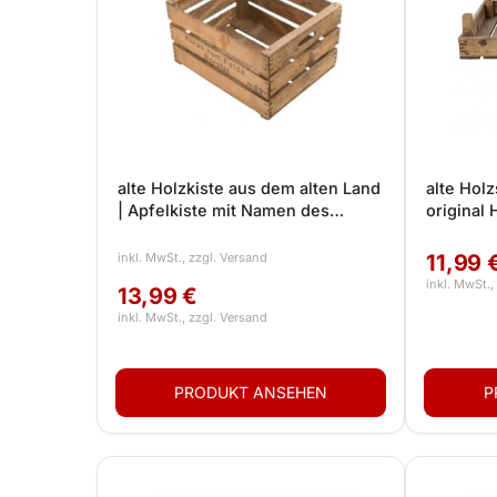
alte Holzkiste aus dem alten Land
alte Hol
| Apfelkiste mit Namen des
original 
Erzeugers aufgedruckt |
Erzeuger
49x39x28 cm | alte Kiste als
dekorier
11,99 
Deko, Tragekorb
Gartend
13,99 €