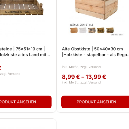
zsteige | 75x51x19 cm |
Alte Obstkiste | 50x40x30 cm
Holzkiste altes Land mit
|Holzkiste - stapelbar - als Regal
name | schön zu
oder für Flaschen, Pflanzen und
en, Tischdeko,
für Deko aus Naturmaterialien
€
eko
8,99 € – 13,99 €