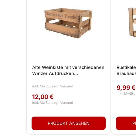
Alte Weinkiste mit verschiedenen
Rustikal
Winzer Aufdrucken
Brauhaus
46x30,5x24cm I Optimal als
Flaschenk
Fahrradkorb, Flaschenkiste oder
Brauerei
9,99 €
Deko
12,00 €