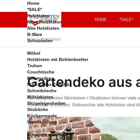
Home
*SALE*
Holzkisten
HOME
*SALE*
Neue Holzkisten
Alte Holzkisten
B-Ware
Gaming Zimmer
Meine Bestellungen
Home
Holzkisten
/
Schubladen
Versandkosten
Zahlungsbedingung
Möbel
en
Holzkisten mit Bohlenbretter
Kontakt
Truhen
Couchtische
FAQs
Gartendeko aus a
Kommoden
Impressum
IKEA Kallax Zubehör
AGB
Schreibtische
Datenschutz
Militärkisten
Aus ausgedienten Weinkisten / Obstkisten können viele 
Sitzgelegenheiten
Hochbeete entstehen. Gebrauchte alte Holzkisten sind die
Widerrufsrecht
Sitzbänke
Vertrag widerrufen
Küchenregale
Weinlagerung
Kreatives aus Holz