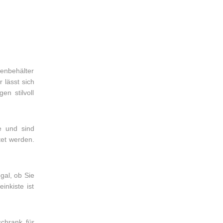
cenbehälter
 lässt sich
n stilvoll
e und sind
tet werden.
gal, ob Sie
nkiste ist
chrank für