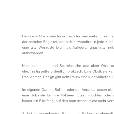
Denn alte Obstkisten lassen sich für weit mehr nutzen,
der perfekte Begleiter, der sich einwandfrei in jede Kü
eine alte Weinkiste leicht als Aufbewahrungsmittel n
aufbewahren.
Nachtkommoden und Schreibtische aus alten Obstkiste
gleichzeitig außerordentlich praktisch. Eine Obstkiste k
Das Vintage-Design gibt dem Raum einen individuellen Ch
Im eigenen Garten, Balkon oder der Veranda lassen sic
eine Holzkiste für Ihre Kakteen nutzen möchten oder 
immer ein Blickfang, auf den man schnell nicht mehr ver
Selbst im ausgebauten Wohnmobil finden die ehemalig