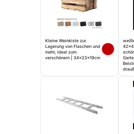
Kleine Weinkiste zur
weiße
Lagerung von Flaschen und
42x4
mehr, ideal zum
schön
verschönern | 34x23x19cm
Garte
Beist
drau