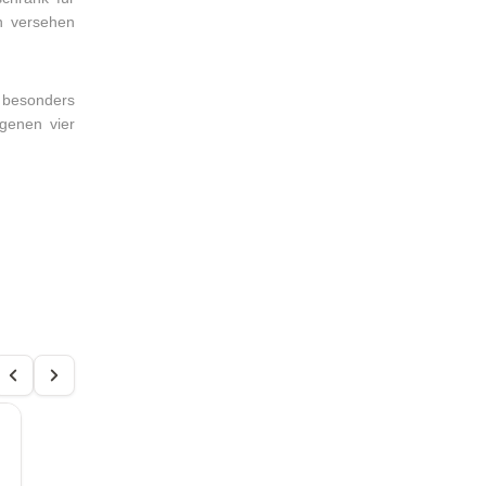
n versehen
 besonders
igenen vier